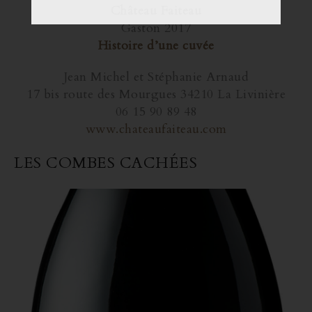
Château Faiteau
Gaston 2017
Histoire d’une cuvée
Jean Michel et Stéphanie Arnaud
17 bis route des Mourgues 34210 La Livinière
06 15 90 89 48
www.chateaufaiteau.com
LES COMBES CACHÉES