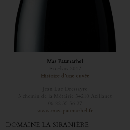
Mas Paumarhel
Excelsus 2017
Histoire d’une cuvée
Jean Luc Dressayre
3 chemin de la Métairie 34210 Azillanet
06 82 35 56 27
www.mas-paumarhel.fr
DOMAINE LA SIRANIÈRE