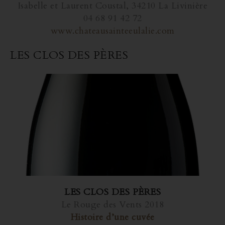
Isabelle et Laurent Coustal, 34210 La Livinière
04 68 91 42 72
www.chateausainteeulalie.com
LES CLOS DES PÈRES
LES CLOS DES PÈRES
Le Rouge des Vents 2018
Histoire d’une cuvée