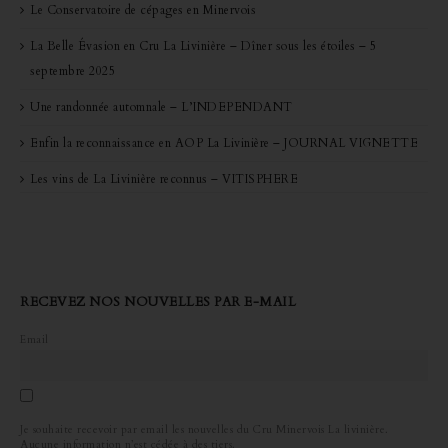
Le Conservatoire de cépages en Minervois
La Belle Évasion en Cru La Livinière – Dîner sous les étoiles – 5
septembre 2025
Une randonnée automnale – L’INDEPENDANT
Enfin la reconnaissance en AOP La Livinière – JOURNAL VIGNETTE
Les vins de La Livinière reconnus – VITISPHERE
RECEVEZ NOS NOUVELLES PAR E-MAIL
Email
Je souhaite recevoir par email les nouvelles du Cru Minervois La livinière.
Aucune information n’est cédée à des tiers.