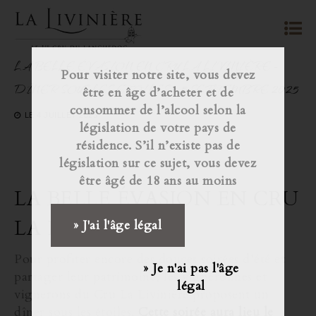
LA BELLE ÉVASION EN CRU LA LIVINIÈRE –
Pour visiter notre site, vous devez
DÎNER SOUS LES ÉTOILES – 5 SEPTEMBRE 2025
être en âge d’acheter et de
consommer de l’alcool selon la
LE
4 JUILLET 2025
législation de votre pays de
résidence. S’il n’existe pas de
législation sur ce sujet, vous devez
être âgé de 18 ans au moins
LA BELLE ÉVASION EN CRU
LA LIVINIÈRE
» J'ai l'âge légal
Pour profiter encore des douces soirées d’été et
» Je n'ai pas l'âge
partager leur patrimoine, les vigneronnes et
légal
vignerons du Cru La Livinière proposent un
dîner sous les étoiles.
Cette soirée aura lieu le