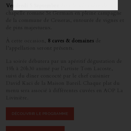
Vendredi 5 Septembre
dans le joli cadre de la
chapelle romane St Germain en pleine campagne
de la commune de Cesseras, entourée de vignes et
de pins majestueux.
À cette occasion,
8 caves & domaines
de
l’appellation seront présents.
La soirée débutera par un apéritif dégustation de
19h à 20h30 animé par l’artiste Tom Lacoste,
suivi du dîner concocté par le chef cuisinier
David Kaci de la Maison Bareil. Chaque plat du
menu sera associé à différentes cuvées en AOP La
Livinière.
DÉCOUVRIR LE PROGRAMME