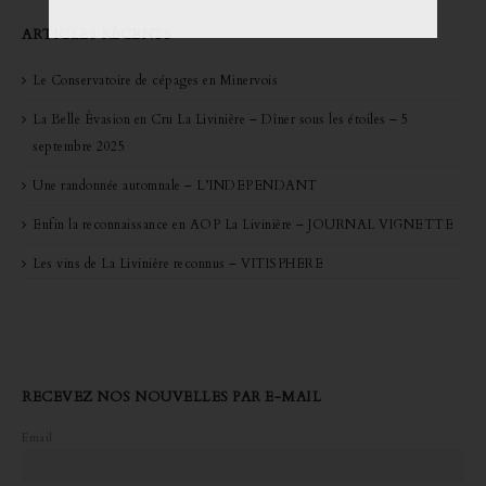
ARTICLES RÉCENTS
Le Conservatoire de cépages en Minervois
La Belle Évasion en Cru La Livinière – Dîner sous les étoiles – 5
septembre 2025
Une randonnée automnale – L’INDEPENDANT
Enfin la reconnaissance en AOP La Livinière – JOURNAL VIGNETTE
Les vins de La Livinière reconnus – VITISPHERE
RECEVEZ NOS NOUVELLES PAR E-MAIL
Email