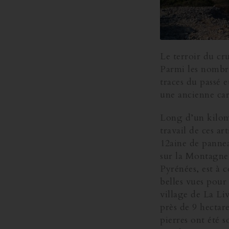
Le terroir du cru
Parmi les nombre
traces du passé e
une ancienne car
Long d’un kilomè
travail de ces ar
12aine de pannea
sur la Montagne 
Pyrénées, est à c
belles vues pour
village de La Liv
près de 9 hectar
pierres ont été 