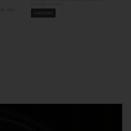
n’est cédée à des tiers.
ion des
.