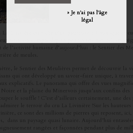
» Je n'ai pas l'âge
légal
 La Livinière est riche d’un patrimoine historique et cu
ux sites, on compte depuis peu un site naturel, impré
t de l’activité humaine d’aujourd’hui : le Sentier des Me
rière de meules.
tre, le Sentier des Meulières permet de découvrir la vi
tisans qui ont développé un savoir-faire unique, à trave
ux explicatifs. Le panorama qui offre des vues magnifi
Noire et la plaine du Minervois jusqu’aux confins des
ouper le souffle ! C’est d’ailleurs certainement, une des 
 admirer le terroir du cru La Livinière !Sur les hauteurs
inière, ce sont des millions de pierres qui reposent, ici,
es, dans un paysage quasi lunaire. Aujourd’hui entassées
soigneusement rangées et façonnées pendant plus de mil