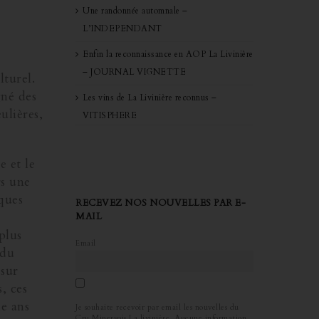
Une randonnée automnale –
L’INDEPENDANT
Enfin la reconnaissance en AOP La Livinière
– JOURNAL VIGNETTE
lturel.
gné des
Les vins de La Livinière reconnus –
ulières,
VITISPHERE
e et le
rs une
ques
RECEVEZ NOS NOUVELLES PAR E-
MAIL
plus
Email
 du
 sur
, ces
le ans
Je souhaite recevoir par email les nouvelles du
Cru Minervois La livinière. Aucune information