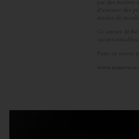
par des maîtres m
d’extraire des p
meules de moulin
Ce sentier dédié 
incontournables 
Pour en savoir pl
www.minervois-