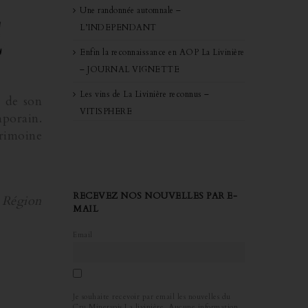
Une randonnée automnale –
L’INDEPENDANT
Enfin la reconnaissance en AOP La Livinière
– JOURNAL VIGNETTE
Les vins de La Livinière reconnus –
e de son
VITISPHERE
mporain.
trimoine
RECEVEZ NOS NOUVELLES PAR E-
 Région
MAIL
Email
Je souhaite recevoir par email les nouvelles du
Cru Minervois La livinière. Aucune information