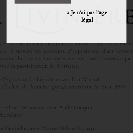
» Je n'ai pas l'âge
légal
ses 20 ans, le Cru La Livinière invite à une découvert
urel à travers un parcours d’expositions d’art conte
moine du Cru La Livinière met en avant 4 sites de pa
avec la participation de 4 artistes.
 l’église de La Livinière avec Eric Michel
clocher de lumière (programmation In Situ 2019 –
 Félines Minervois avec Aude Franjou
chevelure
de Centeilles avec Marie-Hélène Richard