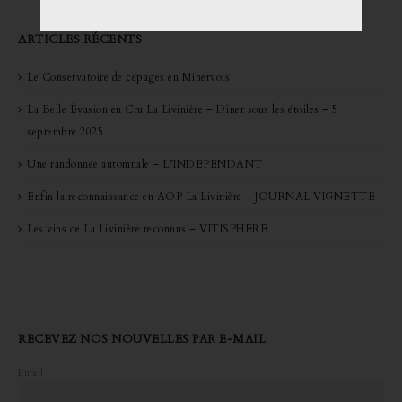
ARTICLES RÉCENTS
Le Conservatoire de cépages en Minervois
La Belle Évasion en Cru La Livinière – Dîner sous les étoiles – 5
septembre 2025
Une randonnée automnale – L’INDEPENDANT
Enfin la reconnaissance en AOP La Livinière – JOURNAL VIGNETTE
Les vins de La Livinière reconnus – VITISPHERE
RECEVEZ NOS NOUVELLES PAR E-MAIL
Email