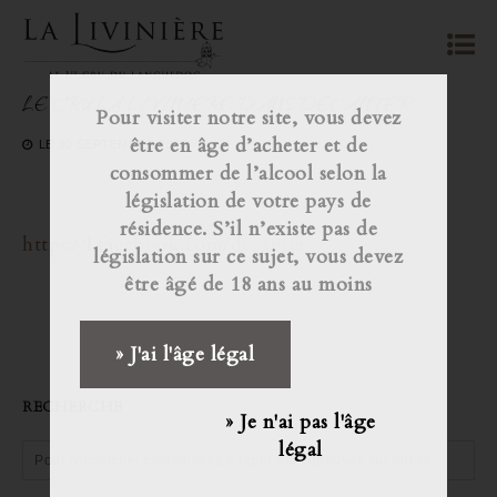
LE CRU LA LIVINIERE DANS DECANTER
Pour visiter notre site, vous devez
être en âge d’acheter et de
LE
30 SEPTEMBRE 2020
consommer de l’alcool selon la
législation de votre pays de
résidence. S’il n’existe pas de
https://l.facebook.com/d
ecanter
législation sur ce sujet, vous devez
être âgé de 18 ans au moins
» J'ai l'âge légal
RECHERCHE
» Je n'ai pas l'âge
légal