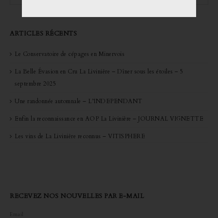
ARTICLES RÉCENTS
Le Conservatoire de cépages en Minervois
La Belle Évasion en Cru La Livinière – Dîner sous les étoiles – 5
septembre 2025
Une randonnée automnale – L’INDEPENDANT
Enfin la reconnaissance en AOP La Livinière – JOURNAL VIGNETTE
Les vins de La Livinière reconnus – VITISPHERE
RECEVEZ NOS NOUVELLES PAR E-MAIL
Email