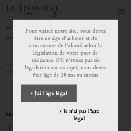
LE LANGUEDOC, TOUJOURS PLUS HAUT !
Pour visiter notre site, vous devez
être en âge d’acheter et de
LE
18 JANVIER 2018
consommer de l’alcool selon la
législation de votre pays de
résidence. S’il n’existe pas de
Le Languedoc, toujours plus haut – Terre de
législation sur ce sujet, vous devez
Vins
être âgé de 18 ans au moins
» J'ai l'âge légal
» Je n'ai pas l'âge
RECHERCHE
légal