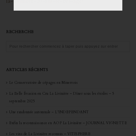
la-liviniere-20-ans-le-bel-age/
RECHERCHE
ARTICLES RÉCENTS
Le Conservatoire de cépages en Minervois
La Belle Évasion en Cru La Livinière – Dîner sous les étoiles – 5
septembre 2025
Une randonnée automnale – L’INDEPENDANT
Enfin la reconnaissance en AOP La Livinière – JOURNAL VIGNETTE
Les vins de La Livinière reconnus – VITISPHERE