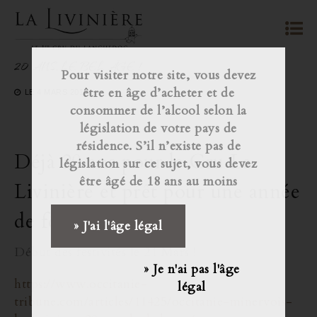
20 ANS, LE BEL ÂGE !
Pour visiter notre site, vous devez
être en âge d’acheter et de
LE
4 MARS 2019
consommer de l’alcool selon la
législation de votre pays de
résidence. S’il n’existe pas de
Déjà 20 ans pour le Cru La
législation sur ce sujet, vous devez
être âgé de 18 ans au moins
Livinière et prêt pour une année
de fête !
» J'ai l'âge légal
Début des festivités le 21 Mars !
» Je n'ai pas l'âge
https://www.occitanie-
légal
tribune.com/articles/11425/occitanie-minervois-