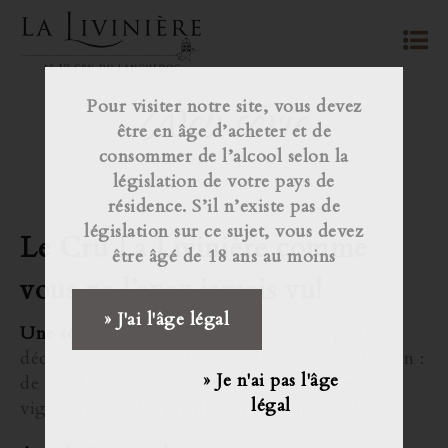
Web série
Pour visiter notre site, vous devez
être en âge d’acheter et de
consommer de l’alcool selon la
législation de votre pays de
résidence. S’il n’existe pas de
législation sur ce sujet, vous devez
Le Cru La Livinière comme
être âgé de 18 ans au moins
vous ne l’avez jamais vu!
» J'ai l'âge légal
Une série « La Lavineira »
, 5 épisodes, pour
découvrir toutes les facettes de notre appellation :
» Je n'ai pas l'âge
de son histoire, à son terroir en passant par les
légal
vignerons, ou les profils des vins du Cru !