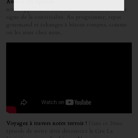
Avec le 1er épisode
, découvrez les dessous de
notre appellation dans cette conversation sous le
signe de la convivialité. Au programme, repas
gourmand et échanges à bâtons rompus, comme
on les aime chez nous.
Voyagez à travers notre terroir !
Dans ce 2ème
épisode de notre série découvrez le Cru La