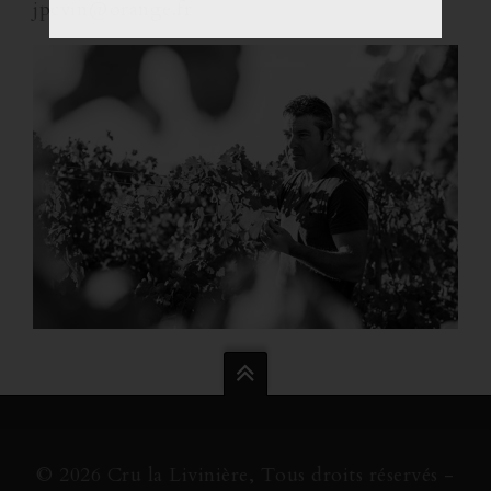
jpcvin@orange.fr
© 2026 Cru la Livinière, Tous droits réservés -