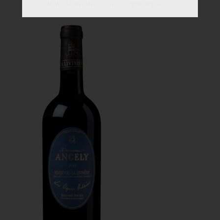
www.domaine-ancely-minervois.fr