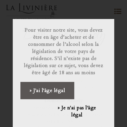
Domaine Ancely
Pour visiter notre site, vous devez
être en âge d’acheter et de
consommer de l’alcool selon la
législation de votre pays de
résidence. S’il n’existe pas de
législation sur ce sujet, vous devez
JURY SOMMELIERS
être âgé de 18 ans au moins
Domaine Ancely
Les Vignes Oubliées 2013
» J'ai l'âge légal
Domaine Ancely
Bernard et Nathalie Ancely
» Je n'ai pas l'âge
4 place du Soleil d’Oc, 34210 Siran
légal
04 68 91 55 43