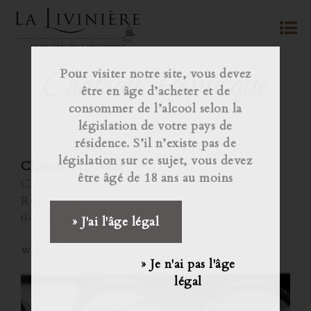
Château Pépusque
Pour visiter notre site, vous devez
être en âge d’acheter et de
consommer de l’alcool selon la
législation de votre pays de
résidence. S’il n’existe pas de
législation sur ce sujet, vous devez
Château Pépusque
être âgé de 18 ans au moins
Christophe Urios
Rue de l’égalité 11700 Pépieux
04 68 91 41 38
» J'ai l'âge légal
www.chateau-pepusque.fr
» Je n'ai pas l'âge
légal