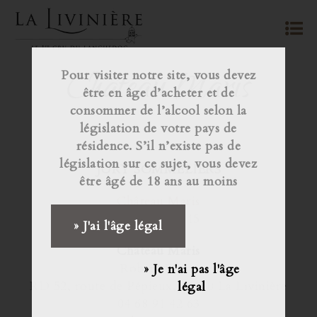
Château Maris
Pour visiter notre site, vous devez
être en âge d’acheter et de
consommer de l’alcool selon la
législation de votre pays de
résidence. S’il n’existe pas de
législation sur ce sujet, vous devez
JURY SOMMELIERS
être âgé de 18 ans au moins
Château Maris
Dynamic 2015
» J'ai l'âge légal
Château Maris
Robert Eden,
» Je n'ai pas l'âge
RD 52, route de Pépieux, 34210 La Livinière
légal
04 68 91 42 63