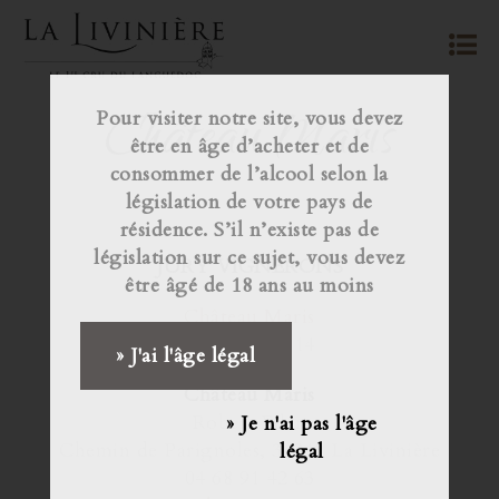
Château Maris
Pour visiter notre site, vous devez
être en âge d’acheter et de
consommer de l’alcool selon la
législation de votre pays de
résidence. S’il n’existe pas de
législation sur ce sujet, vous devez
JURY VIGNERONS
être âgé de 18 ans au moins
Château Maris
Dynamic 2014
» J'ai l'âge légal
Château Maris
Robert Eden
» Je n'ai pas l'âge
Chemin de Parignoles, 34210 La Livinière
légal
04 68 91 42 63