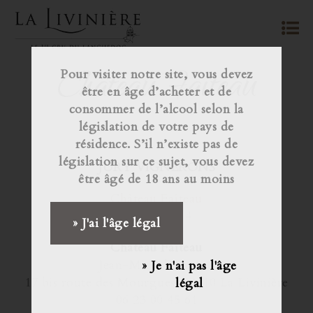
Château Faîteau
Pour visiter notre site, vous devez
être en âge d’acheter et de
consommer de l’alcool selon la
législation de votre pays de
résidence. S’il n’existe pas de
législation sur ce sujet, vous devez
JURY VIGNERONS
être âgé de 18 ans au moins
Château Faîteau
Gaston 2014
» J'ai l'âge légal
Château Faîteau
Jean-Michel Arnaud
» Je n'ai pas l'âge
17 bis route des Mourgues, 34210 La Livinière
légal
06 23 00 45 61