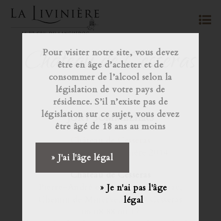
Château de Cesseras
Pour visiter notre site, vous devez
être en âge d’acheter et de
consommer de l’alcool selon la
législation de votre pays de
résidence. S’il n’existe pas de
législation sur ce sujet, vous devez
JURY SOMMELIERS
être âgé de 18 ans au moins
Château de Cesseras
Minervois-La Livinière 2014
» J'ai l'âge légal
Château de Cesseras
Pierre-André et Guillaume Ournac,
» Je n'ai pas l'âge
Chemin de Minerve, 34210 Cesseras
légal
06 08 88 60 17