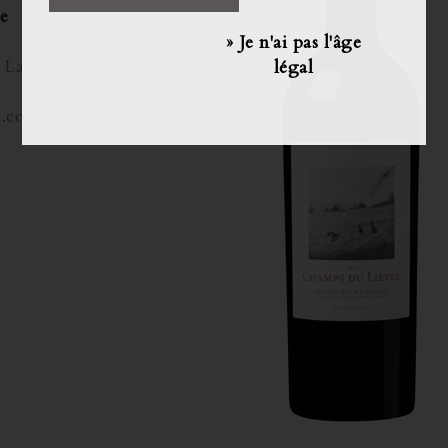
e
» Je n'ai pas l'âge
La Livinière
légal
e.com